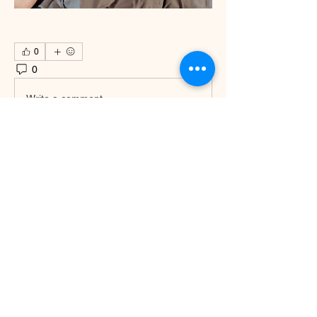
0
0
71
Write a comment...
About
Các sản phẩm host cần sắm như chăn
drap gối nệm, dầu gội, sữ
...
Read more
Members
Phuoc Huyen Anh Nguyen
Follow
See All Members (1)