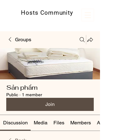
Hosts Community
Kênh thông tin hữu ích cho các host
Groups
Sản phẩm
Public
·
1 member
Join
Discussion
Media
Files
Members
About