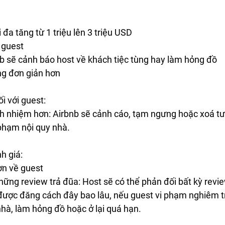
 đa tăng từ 1 triệu lên 3 triệu USD 
 guest 
nb sẽ cảnh báo host về khách tiệc tùng hay làm hỏng đồ 
ng đơn giản hơn  
i với guest: 
ch nhiệm hơn: Airbnb sẽ cảnh cáo, tạm ngưng hoặc xoá tư
 phạm nội quy nhà.  
h giá:
ơn về guest 
hững review trả đũa: Host sẽ có thể phản đối bất kỳ revie
được đăng cách đây bao lâu, nếu guest vi phạm nghiêm t
 nhà, làm hỏng đồ hoặc ở lại quá hạn.  