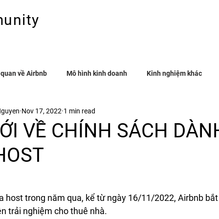
unity
Trang chủ
Giới t
 các host
 quan về Airbnb
Mô hình kinh doanh
Kinh nghiệm khác
Nguyen
Nov 17, 2022
1 min read
MỚI VỀ CHÍNH SÁCH DÀN
HOST
a host trong năm qua, kể từ ngày 16/11/2022, Airbnb bắt
ện trải nghiệm cho thuê nhà.