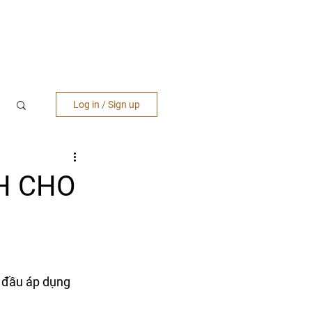
hiệu
Góc kinh nghiệm
Nhà cung cấp
Log in / Sign up
H CHO
 đầu áp dụng 