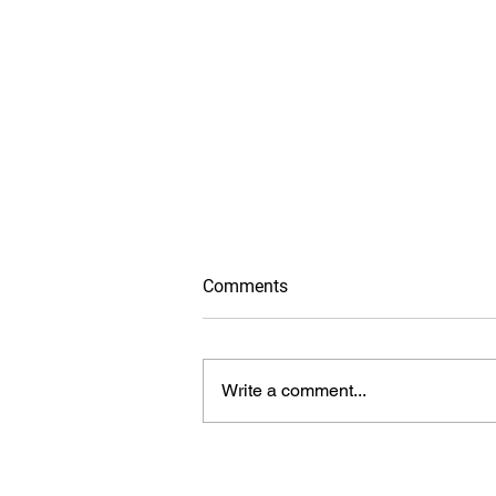
Comments
Write a comment...
AIRBNB CÓ GÌ KHÁC NGOÀI
CHỖ Ở?