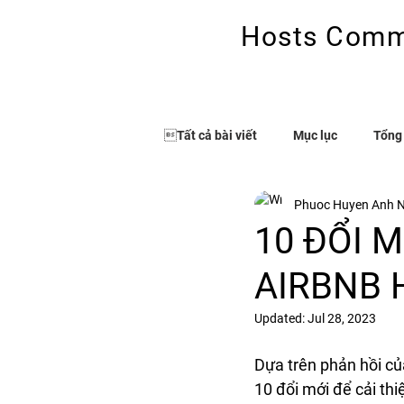
Hosts Comm
Kênh thông tin hữu ích cho
Tất cả bài viết
Mục lục
Tổng
Phuoc Huyen Anh 
10 ĐỔI 
AIRBNB 
Updated:
Jul 28, 2023
Dựa trên phản hồi củ
10 đổi mới để cải thi