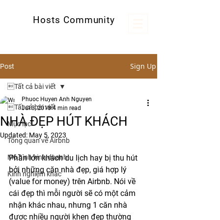
Hosts Community
Kênh thông tin hữu ích cho các host
Sign Up
Post
Tất cả bài viết
Phuoc Huyen Anh Nguyen
Tất cả bài viết
Jul 3, 2018
4 min read
NHÀ ĐẸP HÚT KHÁCH
Mục lục
Updated:
May 5, 2023
Tổng quan về Airbnb
Mô hình kinh doanh
Phần lớn khách du lịch hay bị thu hút 
bởi những căn nhà đẹp, giá hợp lý 
Kinh nghiệm khác
(value for money) trên Airbnb. Nói về 
cái đẹp thì mỗi người sẽ có một cảm 
nhận khác nhau, nhưng 1 căn nhà 
được nhiều người khen đẹp thường 