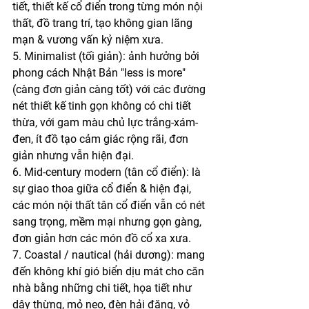
tiết, thiết kế cổ điển trong từng món nội 
thất, đồ trang trí, tạo không gian lãng 
mạn & vương vấn kỷ niệm xưa.
5. Minimalist (tối giản): ảnh hưởng bởi 
phong cách Nhật Bản "less is more" 
(càng đơn giản càng tốt) với các đường 
nét thiết kế tinh gọn không có chi tiết 
thừa, với gam màu chủ lực trắng-xám-
đen, ít đồ tạo cảm giác rộng rãi, đơn 
giản nhưng vẫn hiện đại.
6. Mid-century modern (tân cổ điển): là 
sự giao thoa giữa cổ điển & hiện đại, 
các món nội thất tân cổ điển vẫn có nét 
sang trọng, mềm mại nhưng gọn gàng, 
đơn giản hơn các món đồ cổ xa xưa.
7. Coastal / nautical (hải dương): mang 
đến không khí gió biển dịu mát cho căn 
nhà bằng những chi tiết, họa tiết như 
dây thừng, mỏ neo, đèn hải đăng, vỏ 