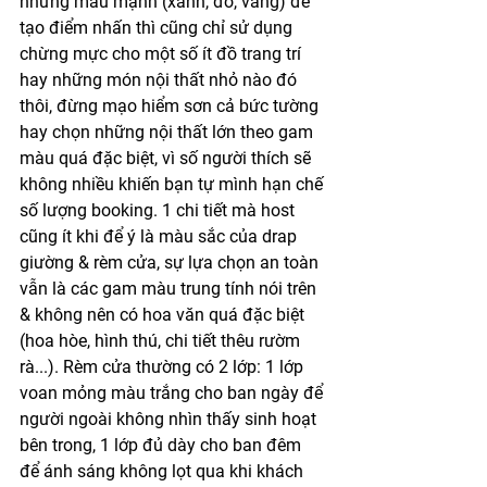
những màu mạnh (xanh, đỏ, vàng) để 
tạo điểm nhấn thì cũng chỉ sử dụng 
chừng mực cho một số ít đồ trang trí 
hay những món nội thất nhỏ nào đó 
thôi, đừng mạo hiểm sơn cả bức tường 
hay chọn những nội thất lớn theo gam 
màu quá đặc biệt, vì số người thích sẽ 
không nhiều khiến bạn tự mình hạn chế 
số lượng booking. 1 chi tiết mà host 
cũng ít khi để ý là màu sắc của drap 
giường & rèm cửa, sự lựa chọn an toàn 
vẫn là các gam màu trung tính nói trên 
& không nên có hoa văn quá đặc biệt 
(hoa hòe, hình thú, chi tiết thêu rườm 
rà...). Rèm cửa thường có 2 lớp: 1 lớp 
voan mỏng màu trắng cho ban ngày để 
người ngoài không nhìn thấy sinh hoạt 
bên trong, 1 lớp đủ dày cho ban đêm 
để ánh sáng không lọt qua khi khách 