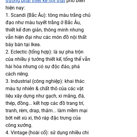
trường phái thiết kế nội thất
 phổ biến 
hiện nay:
1. Scandi (Bắc Âu): tông màu trắng chủ 
đạo như màu tuyết trắng ở Bắc Âu, 
thiết kế đơn giản, thông minh nhưng 
vẫn hiện đại như các món đồ nội thất 
bày bán tại Ikea.
2. Eclectic (tổng hợp): là sự pha trộn 
của nhiều ý tưởng thiết kế, tổng thể vẫn 
hài hòa nhưng có sự độc đáo, phá 
cách riêng.
3. Industrial (công nghiệp): khai thác 
màu tự nhiên & chất thô của các vật 
liệu xây dựng như gạch, xi măng, đá, 
thép, đồng... kết hợp các đồ trang trí, 
tranh, rèm, drap, thảm... làm mềm mại 
bớt nét xù xì, thô ráp đặc trưng của 
công xưởng.
4. Vintage (hoài cổ): sử dụng nhiều chi 