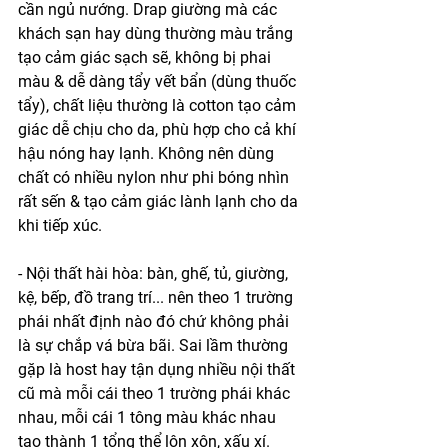
cần ngủ nướng. Drap giường mà các 
khách sạn hay dùng thường màu trắng 
tạo cảm giác sạch sẽ, không bị phai 
màu & dễ dàng tẩy vết bẩn (dùng thuốc 
tẩy), chất liệu thường là cotton tạo cảm 
giác dễ chịu cho da, phù hợp cho cả khí 
hậu nóng hay lạnh. Không nên dùng 
chất có nhiều nylon như phi bóng nhìn 
rất sến & tạo cảm giác lành lạnh cho da 
khi tiếp xúc.
- Nội thất hài hòa: bàn, ghế, tủ, giường, 
kệ, bếp, đồ trang trí... nên theo 1 trường 
phái nhất định nào đó chứ không phải 
là sự chắp vá bừa bãi. Sai lầm thường 
gặp là host hay tận dụng nhiều nội thất 
cũ mà mỗi cái theo 1 trường phái khác 
nhau, mỗi cái 1 tông màu khác nhau 
tạo thành 1 tổng thể lộn xộn, xấu xí. 