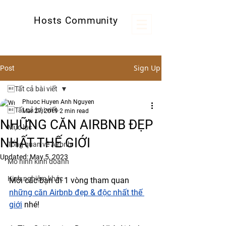
Hosts Community
Kênh thông tin hữu ích cho các host
Sign Up
Post
Tất cả bài viết
Phuoc Huyen Anh Nguyen
Tất cả bài viết
Mar 27, 2019
2 min read
NHỮNG CĂN AIRBNB ĐẸP
Mục lục
NHẤT THẾ GIỚI
Tổng quan về Airbnb
Updated:
May 5, 2023
Mô hình kinh doanh
Kinh nghiệm khác
Mời các bạn đi 1 vòng tham quan 
những căn Airbnb đẹp & độc nhất thế 
giới
 nhé!