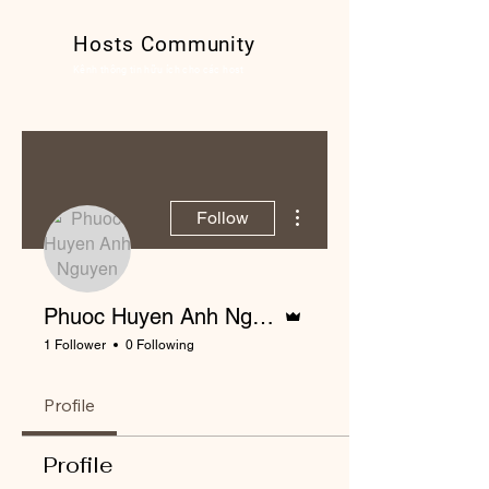
Hosts Community
Kênh thông tin hữu ích cho các host
More actions
Follow
Admin
Phuoc Huyen Anh Nguyen
1 Follower
0 Following
Profile
Profile