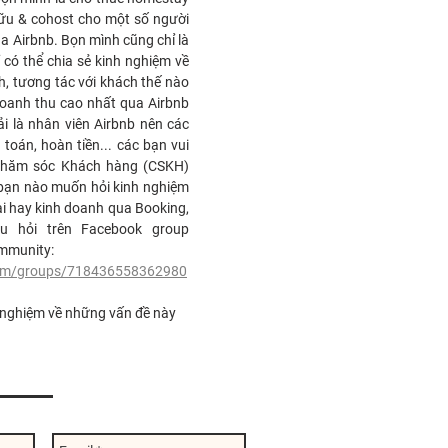
hữu & cohost cho một số người
a Airbnb. Bọn mình cũng chỉ là
 có thể chia sẻ kinh nghiệm về
h, tương tác với khách thế nào
doanh thu cao nhất qua Airbnb
i là nhân viên Airbnb nên các
 toán, hoàn tiền... các bạn vui
h Chăm sóc Khách hàng (CSKH)
 bạn nào muốn hỏi kinh nghiệm
ại hay kinh doanh qua Booking,
âu hỏi trên Facebook group
mmunity:
com/groups/718436558362980
 nghiệm về những vấn đề này