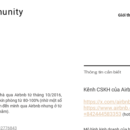
unity
Trang chủ
Giới t
 các host
Thông tin cần biết
Kênh CSKH của Airb
hà qua Airbnb từ tháng 10/2016,
ệ kín phòng từ 80-100% (nhờ một số
https://x.com/airbn
ìm đến mình qua Airbnb nhưng ở từ
https://www.airbnb
 năm).
+842444583353
(hot
/32776843
Mô hình kinh doanh của 