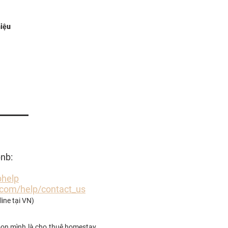
hiệu
Góc kinh nghiệm
Nhà cung cấp
nb:
bhelp
.com/help/contact_us
line tại VN)
bọn mình là cho thuê homestay