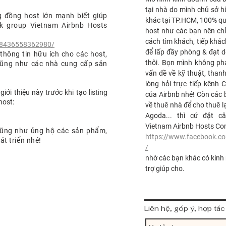
tại nhà do mình chủ sở 
đồng host lớn mạnh biết giúp
khác tại TP.HCM, 100% qu
k group Vietnam Airbnb Hosts
host như các bạn nên chỉ
cách tìm khách, tiếp khác
18436558362980/
để lấp đầy phòng & đạt 
thông tin hữu ích cho các host,
thôi. Bọn mình không phả
cũng như các nhà cung cấp sản
vấn đề về kỹ thuật, thanh
lòng hỏi trực tiếp kên
giới thiệu này trước khi tạo listing
của Airbnb nhé! Còn các
host:
về thuê nhà để cho thuê l
Agoda... thì cứ đặt c
Vietnam Airbnb Hosts Co
cũng như ủng hộ các sản phẩm,
https://www.facebook.
át triển nhé!
/
nhờ các bạn khác có kinh
trợ giúp cho.
Liên hệ, góp ý, hợp tác