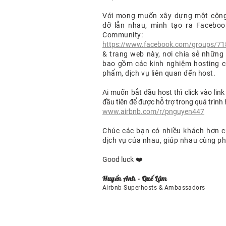
Với mong muốn xây dựng một cộng 
đỡ lẫn nhau, mình tạo ra Faceboo
Community:
https://www.facebook.com/groups/7
& trang web này, nơi chia sẻ những 
bao gồm các kinh nghiệm hosting 
phẩm, dịch vụ liên quan đến host.
Ai muốn bắt đầu host thì click vào link 
đầu tiên để được hỗ trợ trong quá trình 
www.airbnb.com/r/pnguyen447
Chúc các bạn có nhiều khách hơn 
dịch vụ của nhau, giúp nhau cùng ph
Good luck
❤️
​Huyền Anh - Quế Lâm
​Airbnb Superhosts & Ambassadors