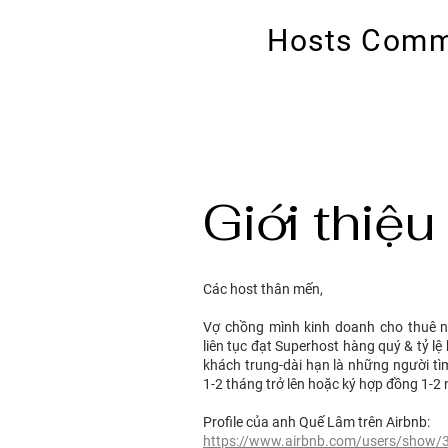
Hosts Comm
Kênh thông tin hữu ích cho
Giới thiệu
Các host thân mến,
Vợ chồng mình kinh doanh cho thuê n
liên tục đạt Superhost hàng quý & tỷ l
khách trung-dài hạn là những người t
1-2 tháng trở lên hoặc ký hợp đồng 1-2
Profile của anh Quế Lâm trên Airbnb:
https://www.airbnb.com/users/show