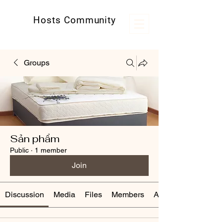
Hosts Community
Kênh thông tin hữu ích cho các host
Groups
Sản phẩm
Public
·
1 member
Join
Discussion
Media
Files
Members
About