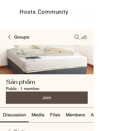
Hosts Community
Kênh thông tin hữu ích cho các host
Groups
Sản phẩm
Public
·
1 member
Join
Discussion
Media
Files
Members
About